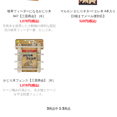
牧草フィーダーになるかじり木
マルカン かじりギター! エレ木 4本入り
947【三晃商会】［K］
【3個までメール便対応】
1,078円(税込)
528円(税込)
天然木を使用した小動物の便利な固定
式の牧草フィーダー兼、かじり木。
かじり木フェンス【三晃商会】［K］
1,078円(税込)
ケージ噛み行為から、生き物とケージ
を守る防護フェンス。
3
1
3
商品中
-
商品