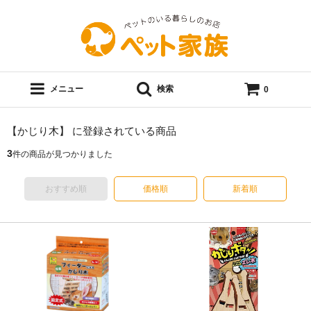
メニュー
検索
0
【かじり木】 に登録されている商品
3
件の商品が見つかりました
おすすめ順
価格順
新着順