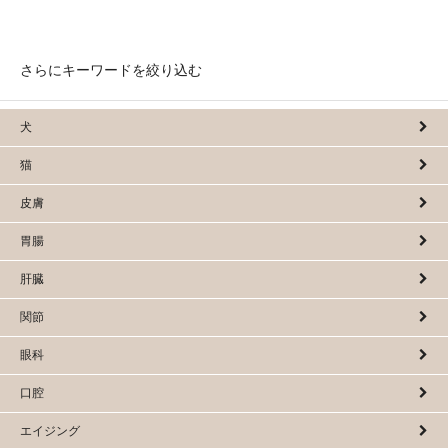
さらにキーワードを絞り込む
犬
猫
皮膚
胃腸
肝臓
関節
眼科
口腔
エイジング