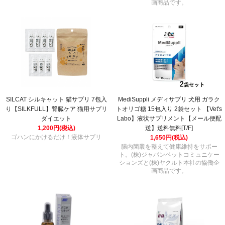
画商品です。
SILCAT シルキャット 猫サプリ 7包入
MediSuppli メディサプリ 犬用 ガラク
り【SILKFULL】腎臓ケア 猫用サプリ
トオリゴ糖 15包入り 2袋セット 【Vet's
ダイエット
Labo】液状サプリメント【メール便配
1,200円(税込)
送】送料無料[T/F]
ゴハンにかけるだけ！液体サプリ
1,650円(税込)
腸内菌叢を整えて健康維持をサポー
ト。(株)ジャパンペットコミュニケー
ションズと(株)ヤクルト本社の協働企
画商品です。