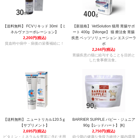
【送料無料】 FCVリキッド 30ml 【ミ
【新規格】 VetSolution 猫用 胃腸サポ
ネルヴァコーポレーション】
ート 400g 【Monge】 猫 療法食 胃腸
2,200円(税込)
疾患 ベッツソリューション エスジーラ
貧血時や病中・病後の栄養補給に！
ボ
2,244円(税込)
胃腸疾患の猫に給与することを目的と
した食事療法食。
【送料無料】 ニュートリカル120.5ｇ
BARRIER SUPPLE パピー・ジュニア
【サプリメント】
90g【レッドハート】 [K]
2,695円(税込)
2,750円(税込)
ビタミン・ミネラルを豊富に含む犬用
幼少期の健康な免疫力維持と腸内環境