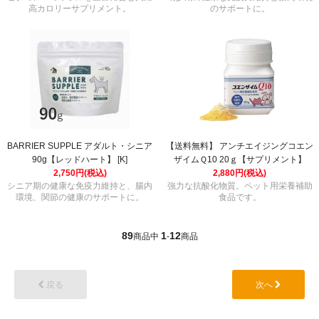
高カロリーサプリメント。
のサポートに。
BARRIER SUPPLE アダルト・シニア
【送料無料】 アンチエイジングコエン
90g【レッドハート】 [K]
ザイムＱ10 20ｇ【サプリメント】
2,750円(税込)
2,880円(税込)
シニア期の健康な免疫力維持と、腸内
強力な抗酸化物質。ペット用栄養補助
環境、関節の健康のサポートに。
食品です。
89
1
12
商品中
-
商品
戻る
次へ