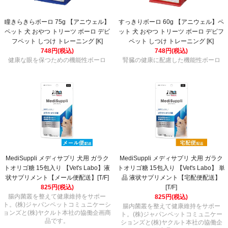
瞳きらきらボーロ 75g 【アニウェル】
すっきりボーロ 60g 【アニウェル】ペ
ペット 犬 おやつ トリーツ ボーロ デビ
ット 犬 おやつ トリーツ ボーロ デビフ
フペット しつけ トレーニング [K]
ペット しつけ トレーニング [K]
748円(税込)
748円(税込)
健康な眼を保つための機能性ボーロ
腎臓の健康に配慮した機能性ボーロ
MediSuppli メディサプリ 犬用 ガラク
MediSuppli メディサプリ 犬用 ガラク
トオリゴ糖 15包入り 【Vet's Labo】液
トオリゴ糖 15包入り 【Vet's Labo】 単
状サプリメント【メール便配送】[T/F]
品 液状サプリメント【宅配便配送】
825円(税込)
[T/F]
腸内菌叢を整えて健康維持をサポー
825円(税込)
ト。(株)ジャパンペットコミュニケーシ
腸内菌叢を整えて健康維持をサポー
ョンズと(株)ヤクルト本社の協働企画商
ト。(株)ジャパンペットコミュニケー
品です。
ションズと(株)ヤクルト本社の協働企