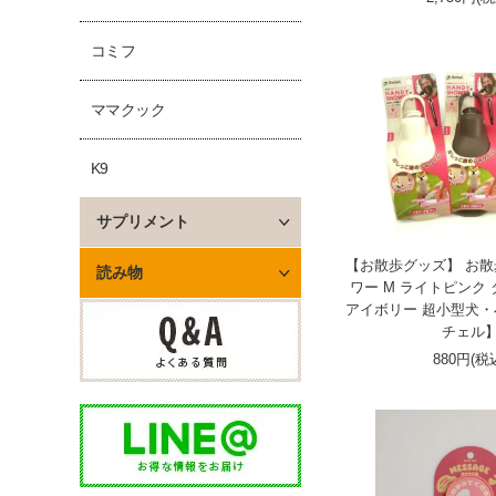
コミフ
ママクック
K9
サプリメント
【お散歩グッズ】 お
読み物
ワー M ライトピンク
アイボリー 超小型犬
チェル
880円(税