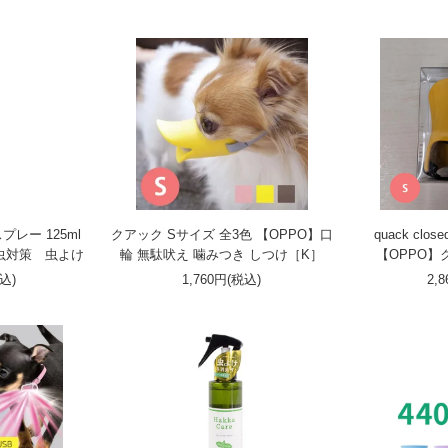
レー 125ml
クアック Sサイズ 全3色 【OPPO】口
quack cl
］防虫対策 虫よけ
輪 無駄吠え 噛みつき しつけ［K］
【OPPO
税込)
1,760円(税込)
2,