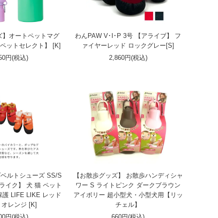
ズ】オートペットマグ
わんPAW V･I･P 3号 【アライブ】 フ
 【ペットセレクト】 [K]
ァイヤーレッド ロックグレー[S]
750円(税込)
2,860円(税込)
ベルトシューズ SS/S
【お散歩グッズ】 お散歩ハンディシャ
ライク】 犬 猫 ペット
ワー S ライトピンク ダークブラウン
 LIFE LIKE レッド
アイボリー 超小型犬・小型犬用【リッ
オレンジ [K]
チェル】
200円(税込)
660円(税込)