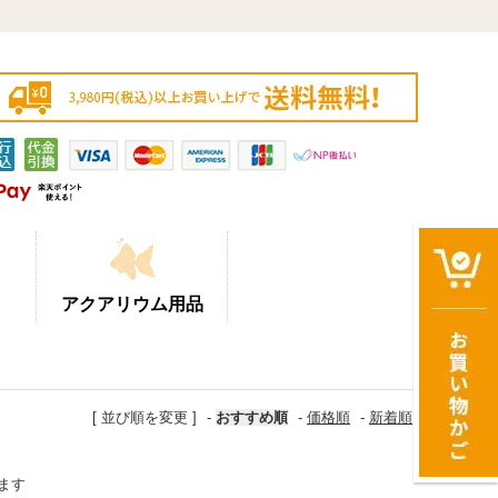
アクアリウム用品
[ 並び順を変更 ]
-
おすすめ順
-
価格順
-
新着順
います