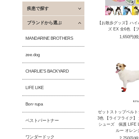
疾患で探す
ブランドから選ぶ
【お散歩グッズ】ハイ
ズ EX 全6色 
1,650円(
MANDARINE BROTHERS
zee.dog
CHARLIE'S BACKYARD
LIFE LIKE
Bon･rupa
ゼットストップベルトシ
3色 【ライフライク】 
ベストパートナー
シューズ 保護 LIFE 
ルー オレンジ
ワンダードック
2,750円(