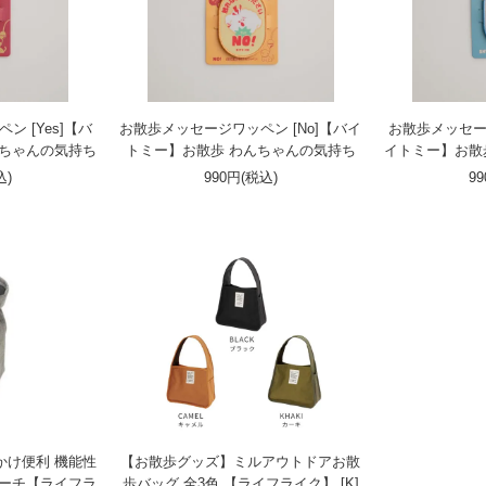
 [Yes]【バ
お散歩メッセージワッペン [No]【バイ
お散歩メッセージ
んちゃんの気持ち
トミー】お散歩 わんちゃんの気持ち
イトミー】お散
込)
990円(税込)
9
かけ便利 機能性
【お散歩グッズ】ミルアウトドアお散
ポーチ【ライフラ
歩バッグ 全3色 【ライフライク】 [K]