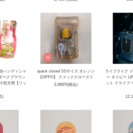
散歩ハンディシャ
quack closed SSサイズ オレンジ
ライフライク 
 ダークブラウン
【OPPO】 クァッククローズド
ー ネイビー LI
・小型犬用【リッ
ット ドライブ
3,080円(税込)
】
込)
12,