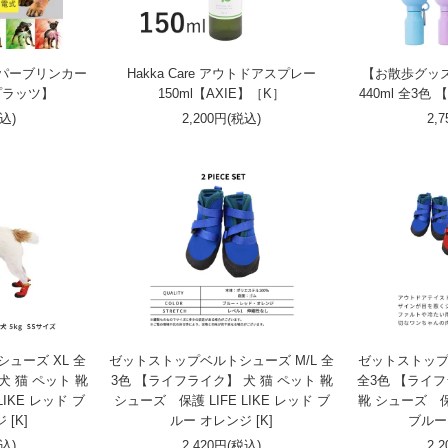
パーブリンカー
Hakka Care アウトドアスプレー
【お散歩グッ
【プラッツ】
150ml【AXIE】［K］
440ml 全3色
税込)
2,200円(税込)
2,
ューズ XL 全
ゼットストップベルトシューズ M/L 全
ゼットストップ
犬 猫 ペット 靴
3色 【ライフライク】 犬 猫 ペット 靴
全3色 【ライフ
LIKE レッド ブ
シューズ 保護 LIFE LIKE レッド ブ
靴 シューズ 保護
 [K]
ルー オレンジ [K]
ブルー 
税込)
2,420円(税込)
2,