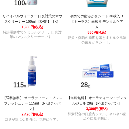
リバイバルウォーター 口臭対策のマウ
初めての歯みがきシート 30枚入り
スクリーナー 100ml 【ORP】［K］
【トーラス】歯磨き デンタルケア
1,280円(税込)
［K］
特許電解水でケミカルフリー、口臭対
550円(税込)
策のマウスクリーナーです。
愛犬・愛猫の歯垢を落とすミルク風味
の歯みがきシート。
【送料無料】 オーラティーン・ブレス
【送料無料】 オーラティーン・デンタ
フレッシュナー 115ml 【PKBジャパ
ルジェル 28g 【PKBジャパン】
ン】
3,300円(税込)
酵素配合の口腔内ジェル。ネバネバ歯
2,420円(税込)
垢や口臭予防に。
口臭が気になる時に、気軽にケア。