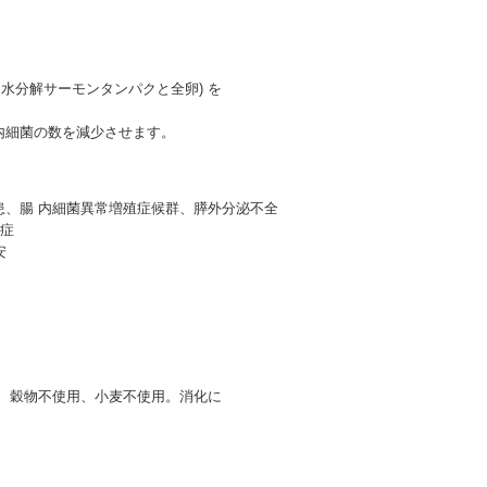
加水分解サーモンタンパクと全卵) を
内細菌の数を減少させます。
、腸 内細菌異常増殖症候群、膵外分泌不全
症
安
、穀物不使用、小麦不使用。消化に