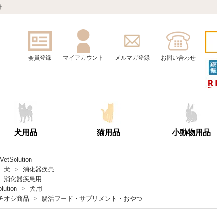
ト
会員登録
マイアカウント
メルマガ登録
お問い合わせ
犬用品
猫用品
小動物用品
VetSolution
犬
>
消化器疾患
消化器疾患用
lution
>
犬用
チオシ商品
>
腸活フード・サプリメント・おやつ