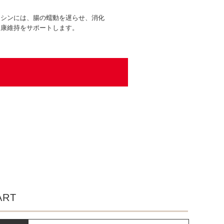
スシンには、腸の蠕動を遅らせ、消化
健康維持をサポートします。
ART