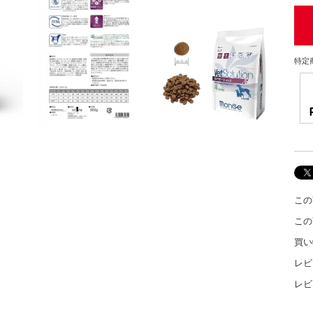
特定
この
この
買い
レビ
レビ