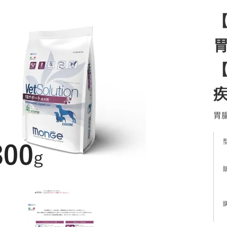
【
胃
【
胃