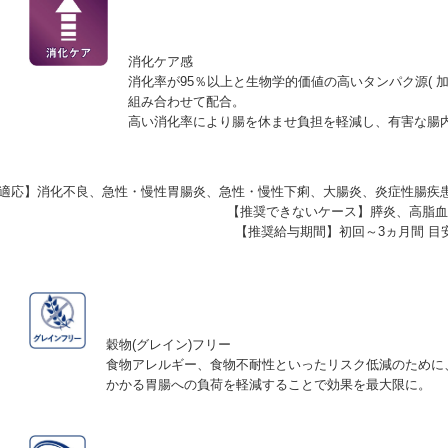
消化ケア感
消化率が95％以上と生物学的価値の高いタンパク源( 
組み合わせて配合。
高い消化率により腸を休ませ負担を軽減し、有害な腸
適応】
消化不良、急性・慢性胃腸炎、急性・慢性下痢、大腸炎、炎症性腸疾患
【推奨できないケース】
膵炎、高脂血
【推奨給与期間】
初回～3ヵ月間 目
穀物(グレイン)フリー
食物アレルギー、食物不耐性といったリスク低減のために
かかる胃腸への負荷を軽減することで効果を最大限に。