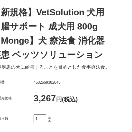
新規格】VetSolution 犬用
腸サポート 成犬用 800g
Monge】犬 療法食 消化器
疾患 ベッツソリューション
腸疾患の犬に給与することを目的とした食事療法食。
型番
4582559382845
3,267
販売価格
円(税込)
購入数