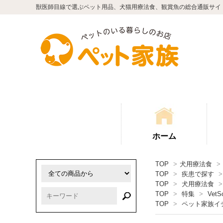
獣医師目線で選ぶペット用品、犬猫用療法食、観賞魚の総合通販サイ
ホーム
TOP
>
犬用療法食
>
TOP
>
疾患で探す
>
TOP
>
犬用療法食
>
TOP
>
特集
>
VetSo
TOP
>
ペット家族イ