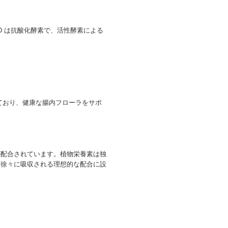
D は抗酸化酵素で、活性酵素による
しており、健康な腸内フローラをサポ
が配合されています。植物栄養素は独
ら徐々に吸収される理想的な配合に設