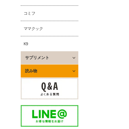
コミフ
ママクック
K9
サプリメント
読み物