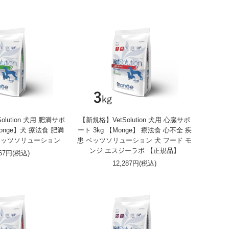
olution 犬用 肥満サポ
【新規格】VetSolution 犬用 心臓サポ
Monge】犬 療法食 肥満
ート 3kg 【Monge】 療法食 心不全 疾
ベッツソリューション
患 ベッツソリューション 犬 フード モ
ンジ エスジーラボ 【正規品】
267円(税込)
12,287円(税込)