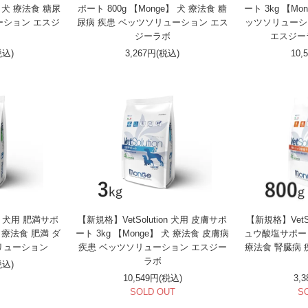
】 犬 療法食 糖尿
ポート 800g 【Monge】 犬 療法食 糖
ート 3kg 【Mo
ーション エスジ
尿病 疾患 ベッツソリューション エス
ッツソリューシ
ジーラボ
エスジー
税込)
3,267円(税込)
10,
on 犬用 肥満サポ
【新規格】VetSolution 犬用 皮膚サポ
【新規格】VetS
犬 療法食 肥満 ダ
ート 3kg 【Monge】 犬 療法食 皮膚病
ュウ酸塩サポート 
リューション
疾患 ベッツソリューション エスジー
療法食 腎臓病
ラボ
税込)
10,549円(税込)
3,
SOLD OUT
S