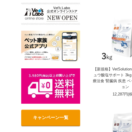
【新規格】VetSoluti
ュウ酸塩サポート 3kg 
療法食 腎臓病 疾患 
ョン
12,287円(
キャンペーン一覧