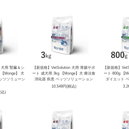
on 犬用 腎臓＆シ
【新規格】VetSolution 犬用 胃腸サポ
【新規格】VetS
【Monge】 犬
ート 成犬用 3kg 【Monge】犬 療法食
ート 800g 【
ベッツソリューシ
消化器 疾患 ベッツソリューション
ダイエット 
10,549円(税込)
3,
税込)