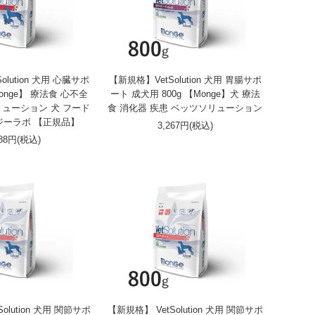
olution 犬用 心臓サポ
【新規格】VetSolution 犬用 胃腸サポ
Monge】 療法食 心不全
ート 成犬用 800g 【Monge】犬 療法
リューション 犬 フード
食 消化器 疾患 ベッツソリューション
ジーラボ 【正規品】
3,267円(税込)
388円(税込)
olution 犬用 関節サポ
【新規格】 VetSolution 犬用 関節サポ