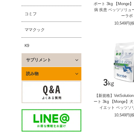
ポート 3kg 【Monge
病 疾患 ベッツソリュ
コミフ
ーラボ
10,549円(
ママクック
K9
サプリメント
読み物
【新規格】VetSoluti
ート 3kg 【Monge】
イエット ベッツソ
10,549円(