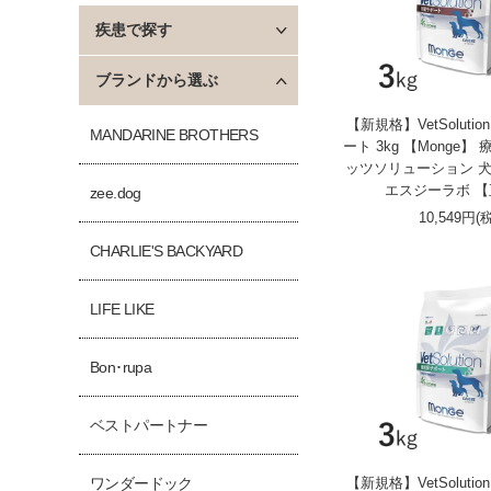
疾患で探す
ブランドから選ぶ
【新規格】VetSoluti
MANDARINE BROTHERS
ート 3kg 【Monge】
ッツソリューション 犬
エスジーラボ 
zee.dog
10,549円(
CHARLIE'S BACKYARD
LIFE LIKE
Bon･rupa
ベストパートナー
【新規格】VetSoluti
ワンダードック