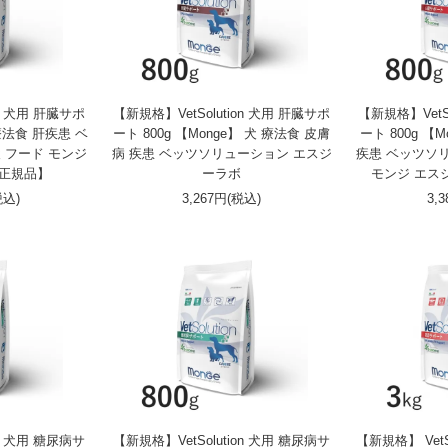
on 犬用 肝臓サポ
【新規格】VetSolution 犬用 肝臓サポ
【新規格】VetS
 療法食 肝疾患 ベ
ート 800g 【Monge】 犬 療法食 皮膚
ート 800g 【
 フード モンジ
病 疾患 ベッツソリューション エスジ
疾患 ベッツソ
【正規品】
ーラボ
モンジ エス
税込)
3,267円(税込)
3,
on 犬用 糖尿病サ
【新規格】VetSolution 犬用 糖尿病サ
【新規格】 VetS