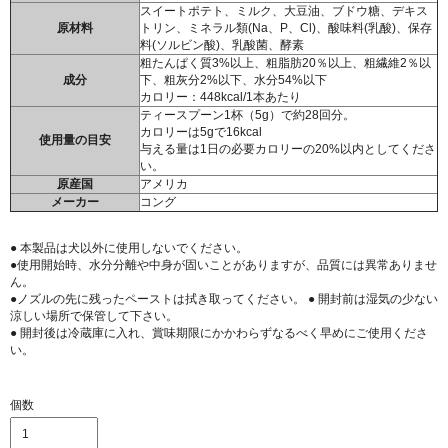
スイートポテト、ミルク、大豆油、ブドウ糖、デキス
原材料
トリン、ミネラル類(Na、P、Cl)、酸味料(乳酸)、保存
料(ソルビン酸)、乳酸菌、酵素
粗たんぱく質3%以上、粗脂肪20％以上、粗繊維2％以
成分
下、粗灰分2%以下、水分54%以下
カロリー：448kcal/1本あたり
ティースプーン1杯（5g）で約28回分。
カロリーは5gで16kcal
使用量の目安
与える量は1日の必要カロリーの20%以内としてくださ
い。
原産国
アメリカ
メーカー
コング
● 本製品は犬以外に使用しないでください。
●使用開始時、水分分離や中身が固いことがありますが、品質には異常ありませ
ん。
●ノズルの先に残ったペーストは拭き取ってください。 ● 開封前は湿気の少ない
涼しい場所で保管して下さい。
● 開封後は冷蔵庫に入れ、賞味期限にかかわらずなるべく早めにご使用くださ
い。
個数