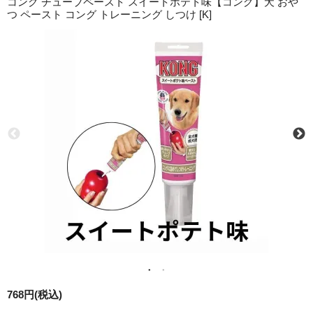
コング チューブペースト スイートポテト味【コング】犬 おや
つ ペースト コング トレーニング しつけ [K]
768円(税込)