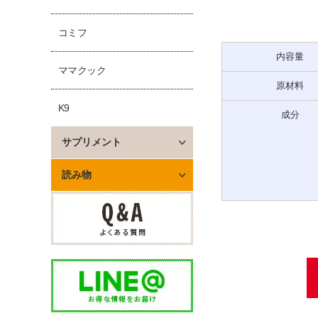
コミフ
内容量
ママクック
原材料
K9
成分
サプリメント
読み物