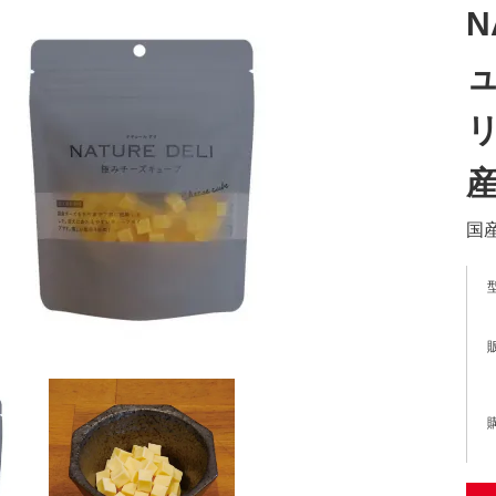
N
ュ
リ
産
国