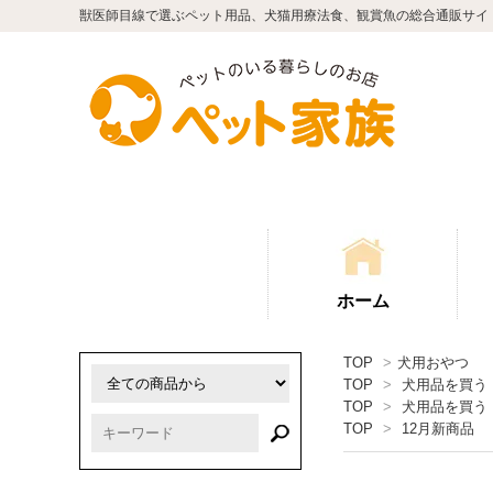
獣医師目線で選ぶペット用品、犬猫用療法食、観賞魚の総合通販サイ
ホーム
TOP
>
犬用おやつ
TOP
>
犬用品を買う
TOP
>
犬用品を買う
TOP
>
12月新商品