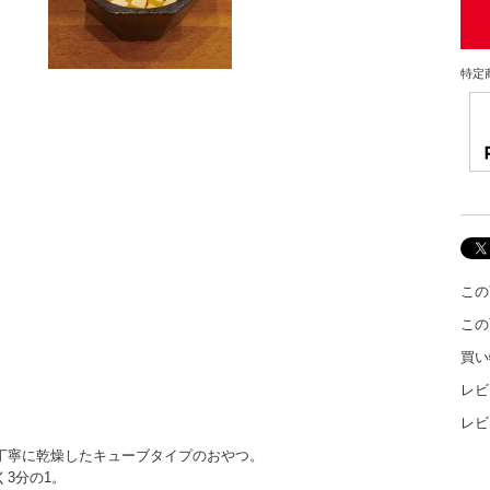
特定
この
この
買い
レビ
レビ
丁寧に乾燥したキューブタイプのおやつ。
3分の1。